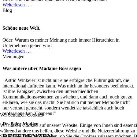
Weiterlesen …
Blog
Schöne neue Welt.
Oder: Warum es meiner Meinung nach immer Hierarchien in
Unternehmen geben wird
Weiterlesen …
Meinungen
Was andere über Madame Boss sagen
"Astrid Winkeler ist nicht nur eine erfolgreiche Führungskraft, die
international auftreten kann. Was mich an ihr besonders beeindruckt,
ist ihre Fähigkeit, zwischen den unterschiedlichen
Kommunikationssystemen zu switchen, und dann auch noch gut zu
erklären, wie sie das macht. Sie hat sich mit meiner Methode nicht
nur vertraut gemacht, sondern wendet sie tatsächlich auch hoch
professionell an. Chapeau!"
Wir benutzen Cookies
Dr. Peter Modler
Wir nutzen Cookies auf unserer Website. Einige von ihnen sind essenzie
während andere uns helfen, diese Website und die Nutzererfahrung zu 
REFERENZEN
Sie können selbst entscheiden, ob Sie die Cookies zulassen möchten. Bi