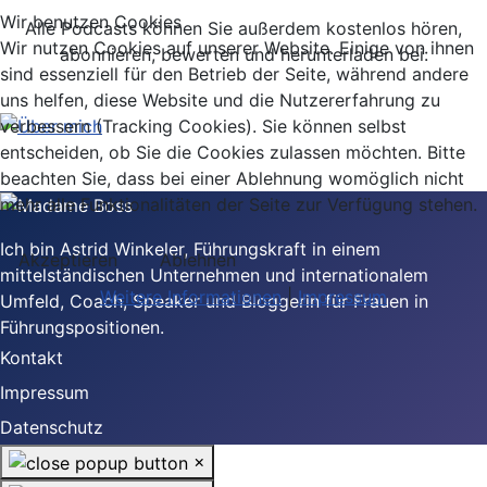
Wir benutzen Cookies
Alle Podcasts können Sie außerdem kostenlos hören,
Wir nutzen Cookies auf unserer Website. Einige von ihnen
abonnieren, bewerten und herunterladen bei:
sind essenziell für den Betrieb der Seite, während andere
uns helfen, diese Website und die Nutzererfahrung zu
verbessern (Tracking Cookies). Sie können selbst
entscheiden, ob Sie die Cookies zulassen möchten. Bitte
beachten Sie, dass bei einer Ablehnung womöglich nicht
mehr alle Funktionalitäten der Seite zur Verfügung stehen.
Ich bin Astrid Winkeler, Führungskraft in einem
Akzeptieren
Ablehnen
mittelständischen Unternehmen und internationalem
Weitere Informationen
|
Impressum
Umfeld, Coach, Speaker und Bloggerin für Frauen in
Führungspositionen.
Kontakt
Impressum
Datenschutz
×