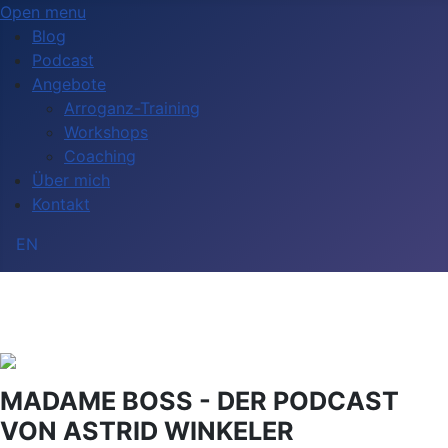
Open menu
Blog
Podcast
Angebote
Arroganz-Training
Workshops
Coaching
Über mich
Kontakt
Sprache auswählen
EN
MADAME BOSS - DER PODCAST
VON ASTRID WINKELER